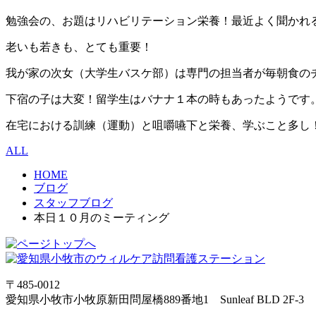
勉強会の、お題はリハビリテーション栄養！最近よく聞かれ
老いも若きも、とても重要！
我が家の次女（大学生バスケ部）は専門の担当者が毎朝食の
下宿の子は大変！留学生はバナナ１本の時もあったようです
在宅における訓練（運動）と咀嚼嚥下と栄養、学ぶこと多し
ALL
HOME
ブログ
スタッフブログ
本日１０月のミーティング
〒485-0012
愛知県小牧市小牧原新田問屋橋889番地1 Sunleaf BLD 2F-3